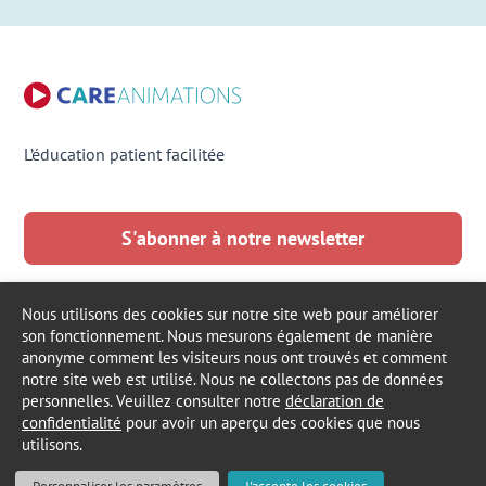
L’éducation patient facilitée
S'abonner à notre newsletter
LinkedIn
Facebook
France
Français
Nous utilisons des cookies sur notre site web pour améliorer
son fonctionnement. Nous mesurons également de manière
anonyme comment les visiteurs nous ont trouvés et comment
notre site web est utilisé. Nous ne collectons pas de données
personnelles. Veuillez consulter notre
déclaration de
© 2016 - 2026
CARE
ANIMATIONS
confidentialité
pour avoir un aperçu des cookies que nous
utilisons.
Consentement aux Cookies
Mentions Légales